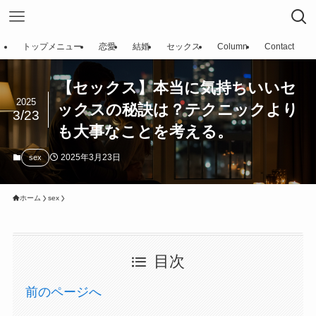
トップメニュー
恋愛
結婚
セックス
Column
Contact
【セックス】本当に気持ちいいセ
2025
ックスの秘訣は？テクニックより
3/23
も大事なことを考える。
2025年3月23日
sex
ホーム
sex
目次
前のページへ