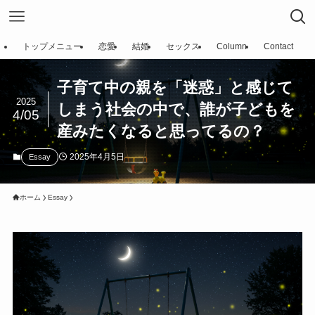
トップメニュー
恋愛
結婚
セックス
Column
Contact
子育て中の親を「迷惑」と感じて
2025
しまう社会の中で、誰が子どもを
4/05
産みたくなると思ってるの？
2025年4月5日
Essay
ホーム
Essay